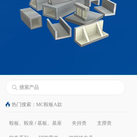
热门搜索：
MC鞍板A款
鞍板、鞍座 / 基板、基座
夹持类
支撑类