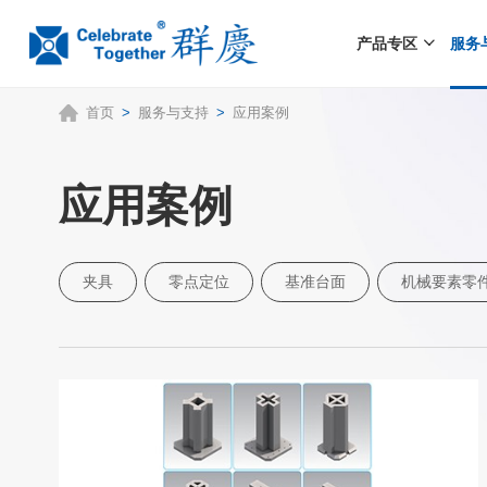
产品专区
服务
首页
>
服务与支持
>
应用案例
应用案例
夹具
零点定位
基准台面
机械要素零