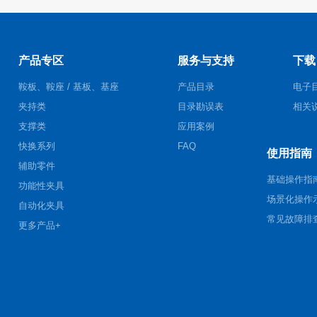
产品专区
服务与支持
下载
鞍板、鞍座 / 基板、基座
产品目录
电子
夹持类
目录勘误表
相关
支撑类
应用案例
快换系列
FAQ
使用指南
辅助零件
基础操作指
功能性夹具
场景化操作
自动化夹具
常见故障排
更多产品+