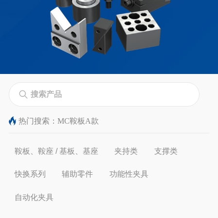
热门搜索：
MC鞍板A款
鞍板、鞍座 / 基板、基座
夹持类
支撑类
快换系列
辅助零件
功能性夹具
自动化夹具