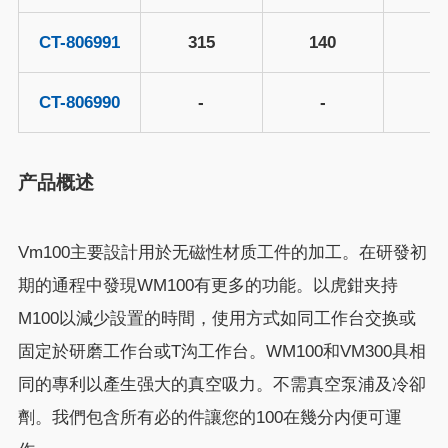
CT-806991
315
140
2
CT-806990
-
-
-
产品概述
Vm100主要設計用於无磁性材质工件的加工。在研發初
期的通程中發現WM100有更多的功能。以虎鉗夹持
M100以減少設置的時間，使用方式如同工作台交换或
固定於研磨工作台或T沟工作台。WM100和VM300具相
同的專利以產生强大的真空吸力。不需真空泵浦及冷卻
劑。我們包含所有必的件讓您的100在幾分内便可運